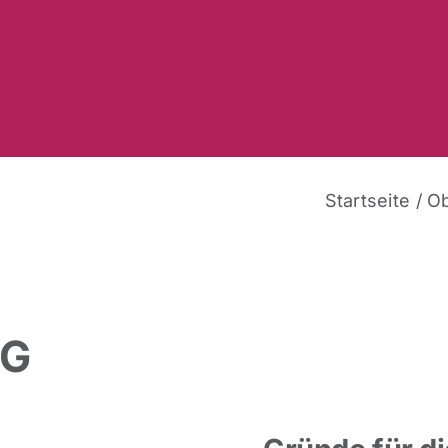
Startseite
/
Ob
NG