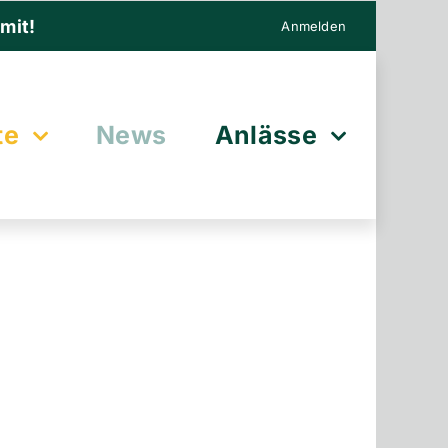
mit!
Anmelden
te
News
Anlässe