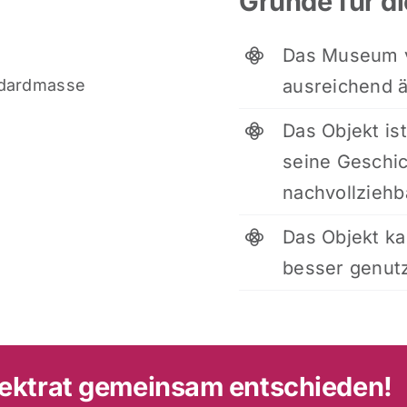
Gründe für d
Das Museum v
ausreichend ä
ndardmasse
Das Objekt is
seine Geschic
nachvollziehb
Das Objekt k
besser genut
jektrat gemeinsam entschieden!