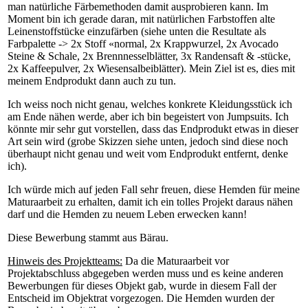
man natürliche Färbemethoden damit ausprobieren kann. Im
Moment bin ich gerade daran, mit natürlichen Farbstoffen alte
Leinenstoffstücke einzufärben (siehe unten die Resultate als
Farbpalette -> 2x Stoff «normal, 2x Krappwurzel, 2x Avocado
Steine & Schale, 2x Brennnesselblätter, 3x Randensaft & -stücke,
2x Kaffeepulver, 2x Wiesensalbeiblätter). Mein Ziel ist es, dies mit
meinem Endprodukt dann auch zu tun.
Ich weiss noch nicht genau, welches konkrete Kleidungsstück ich
am Ende nähen werde, aber ich bin begeistert von Jumpsuits. Ich
könnte mir sehr gut vorstellen, dass das Endprodukt etwas in dieser
Art sein wird (grobe Skizzen siehe unten, jedoch sind diese noch
überhaupt nicht genau und weit vom Endprodukt entfernt, denke
ich).
Ich würde mich auf jeden Fall sehr freuen, diese Hemden für meine
Maturaarbeit zu erhalten, damit ich ein tolles Projekt daraus nähen
darf und die Hemden zu neuem Leben erwecken kann!
Diese Bewerbung stammt aus Bärau.
Hinweis des Projektteams:
Da die Maturaarbeit vor
Projektabschluss abgegeben werden muss und es keine anderen
Bewerbungen für dieses Objekt gab, wurde in diesem Fall der
Entscheid im Objektrat vorgezogen. Die Hemden wurden der