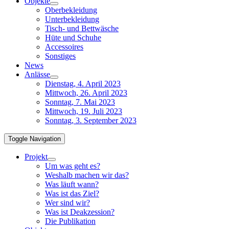
Objekte
Oberbekleidung
Unterbekleidung
Tisch- und Bettwäsche
Hüte und Schuhe
Accessoires
Sonstiges
News
Anlässe
Dienstag, 4. April 2023
Mittwoch, 26. April 2023
Sonntag, 7. Mai 2023
Mittwoch, 19. Juli 2023
Sonntag, 3. September 2023
Toggle Navigation
Projekt
Um was geht es?
Weshalb machen wir das?
Was läuft wann?
Was ist das Ziel?
Wer sind wir?
Was ist Deakzession?
Die Publikation