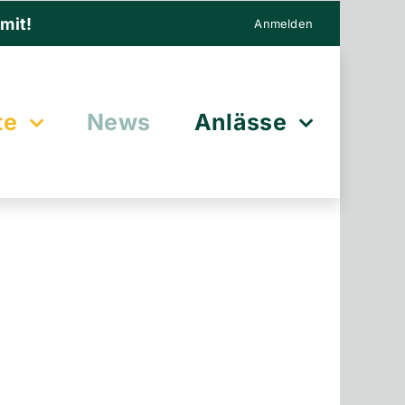
mit!
Anmelden
te
News
Anlässe