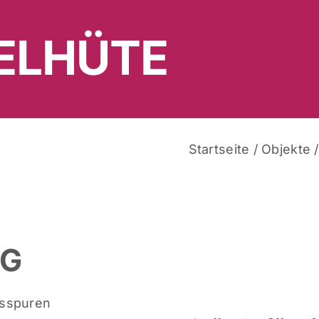
ELHÜTE
Startseite
/
Objekte
NG
hsspuren