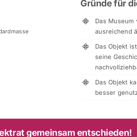
Gründe für d
Das Museum v
ausreichend ä
ndardmasse
Das Objekt is
seine Geschic
nachvollziehb
Das Objekt k
besser genut
jektrat gemeinsam entschieden!