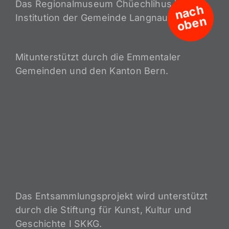
Das Regionalmuseum Chüechlihus ist eine
n
a
c
h
o
b
e
Institution der Gemeinde Langnau i.E.
n
Mitunterstützt durch die Emmentaler
Gemeinden und den Kanton Bern.
Das Entsammlungsprojekt wird unterstützt
durch die Stiftung für Kunst, Kultur und
Geschichte I SKKG.