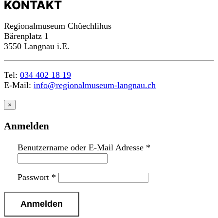
KONTAKT
Regionalmuseum Chüechlihus
Bärenplatz 1
3550 Langnau i.E.
Tel:
034 402 18 19
E-Mail:
info@regionalmuseum-langnau.ch
×
Anmelden
Benutzername oder E-Mail Adresse
*
Passwort
*
n
a
c
h
o
b
e
n