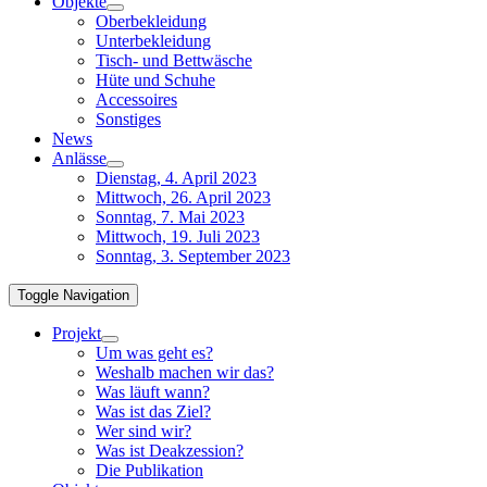
Objekte
Oberbekleidung
Unterbekleidung
Tisch- und Bettwäsche
Hüte und Schuhe
Accessoires
Sonstiges
News
Anlässe
Dienstag, 4. April 2023
Mittwoch, 26. April 2023
Sonntag, 7. Mai 2023
Mittwoch, 19. Juli 2023
Sonntag, 3. September 2023
Toggle Navigation
Projekt
Um was geht es?
Weshalb machen wir das?
Was läuft wann?
Was ist das Ziel?
Wer sind wir?
Was ist Deakzession?
Die Publikation