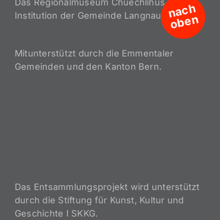
Das Regionalmuseum Chüechlihus ist eine
n
a
c
h
o
b
e
Institution der Gemeinde Langnau i.E.
n
Mitunterstützt durch die Emmentaler
Gemeinden und den Kanton Bern.
Das Entsammlungsprojekt wird unterstützt
durch die Stiftung für Kunst, Kultur und
Geschichte I SKKG.