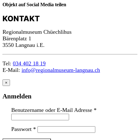
Objekt auf Social Media teilen
KONTAKT
Regionalmuseum Chüechlihus
Bärenplatz 1
3550 Langnau i.E.
Tel:
034 402 18 19
E-Mail:
info@regionalmuseum-langnau.ch
×
Anmelden
Benutzername oder E-Mail Adresse
*
Passwort
*
n
a
c
h
o
b
e