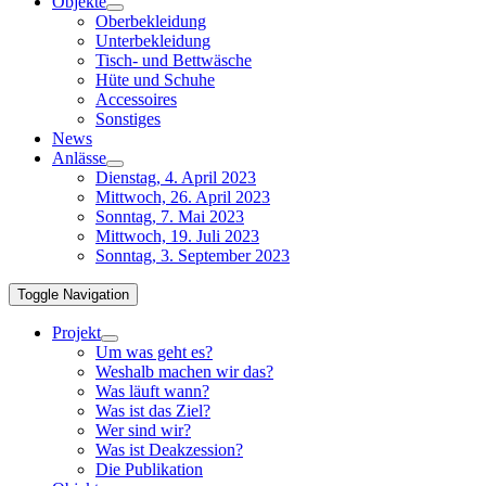
Objekte
Oberbekleidung
Unterbekleidung
Tisch- und Bettwäsche
Hüte und Schuhe
Accessoires
Sonstiges
News
Anlässe
Dienstag, 4. April 2023
Mittwoch, 26. April 2023
Sonntag, 7. Mai 2023
Mittwoch, 19. Juli 2023
Sonntag, 3. September 2023
Toggle Navigation
Projekt
Um was geht es?
Weshalb machen wir das?
Was läuft wann?
Was ist das Ziel?
Wer sind wir?
Was ist Deakzession?
Die Publikation