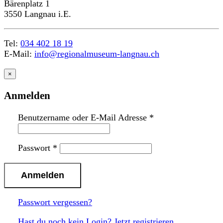
Bärenplatz 1
3550 Langnau i.E.
Tel:
034 402 18 19
E-Mail:
info@regionalmuseum-langnau.ch
×
Anmelden
Benutzername oder E-Mail Adresse
*
Passwort
*
n
a
c
h
o
b
e
n
Passwort vergessen?
Hast du noch kein Login? Jetzt registrieren.