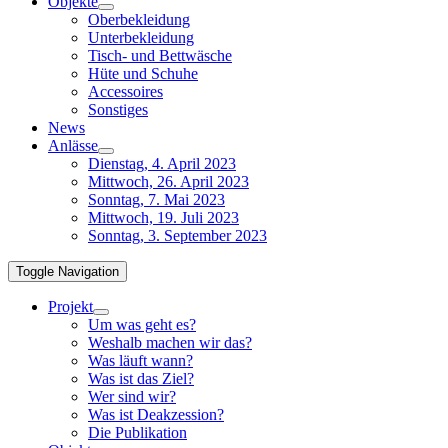
Objekte
Oberbekleidung
Unterbekleidung
Tisch- und Bettwäsche
Hüte und Schuhe
Accessoires
Sonstiges
News
Anlässe
Dienstag, 4. April 2023
Mittwoch, 26. April 2023
Sonntag, 7. Mai 2023
Mittwoch, 19. Juli 2023
Sonntag, 3. September 2023
Toggle Navigation
Projekt
Um was geht es?
Weshalb machen wir das?
Was läuft wann?
Was ist das Ziel?
Wer sind wir?
Was ist Deakzession?
Die Publikation