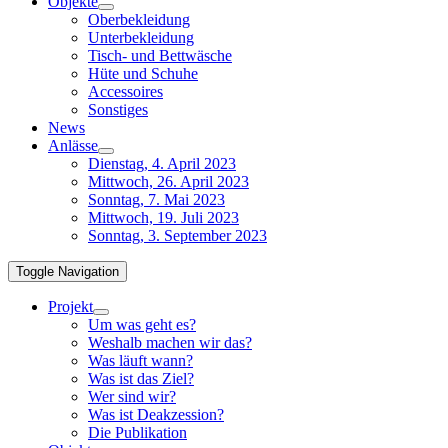
Objekte
Oberbekleidung
Unterbekleidung
Tisch- und Bettwäsche
Hüte und Schuhe
Accessoires
Sonstiges
News
Anlässe
Dienstag, 4. April 2023
Mittwoch, 26. April 2023
Sonntag, 7. Mai 2023
Mittwoch, 19. Juli 2023
Sonntag, 3. September 2023
Toggle Navigation
Projekt
Um was geht es?
Weshalb machen wir das?
Was läuft wann?
Was ist das Ziel?
Wer sind wir?
Was ist Deakzession?
Die Publikation