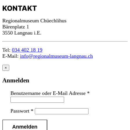
KONTAKT
Regionalmuseum Chüechlihus
Bärenplatz 1
3550 Langnau i.E.
Tel:
034 402 18 19
E-Mail:
info@regionalmuseum-langnau.ch
×
Anmelden
Benutzername oder E-Mail Adresse
*
Passwort
*
n
a
c
h
o
b
e
n