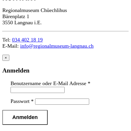
Regionalmuseum Chüechlihus
Bärenplatz 1
3550 Langnau i.E.
Tel:
034 402 18 19
E-Mail:
info@regionalmuseum-langnau.ch
×
Anmelden
Benutzername oder E-Mail Adresse
*
Passwort
*
n
a
c
h
o
b
e
n