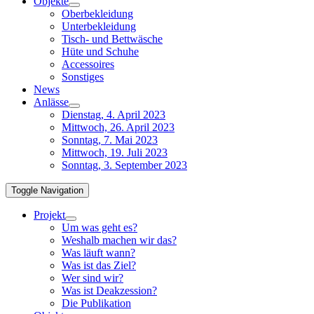
Objekte
Oberbekleidung
Unterbekleidung
Tisch- und Bettwäsche
Hüte und Schuhe
Accessoires
Sonstiges
News
Anlässe
Dienstag, 4. April 2023
Mittwoch, 26. April 2023
Sonntag, 7. Mai 2023
Mittwoch, 19. Juli 2023
Sonntag, 3. September 2023
Toggle Navigation
Projekt
Um was geht es?
Weshalb machen wir das?
Was läuft wann?
Was ist das Ziel?
Wer sind wir?
Was ist Deakzession?
Die Publikation