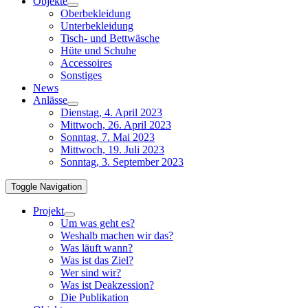
Objekte
Oberbekleidung
Unterbekleidung
Tisch- und Bettwäsche
Hüte und Schuhe
Accessoires
Sonstiges
News
Anlässe
Dienstag, 4. April 2023
Mittwoch, 26. April 2023
Sonntag, 7. Mai 2023
Mittwoch, 19. Juli 2023
Sonntag, 3. September 2023
Toggle Navigation
Projekt
Um was geht es?
Weshalb machen wir das?
Was läuft wann?
Was ist das Ziel?
Wer sind wir?
Was ist Deakzession?
Die Publikation