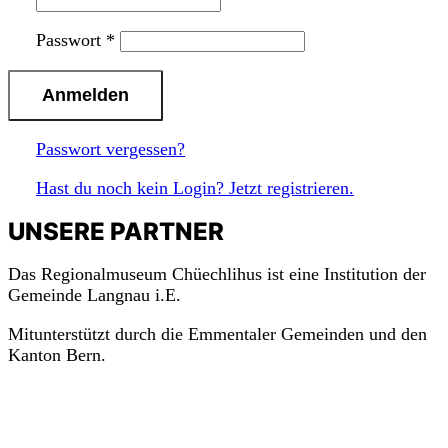
Passwort
*
n
a
c
h
o
b
e
n
Passwort vergessen?
Hast du noch kein Login? Jetzt registrieren.
UNSERE PARTNER
Das Regionalmuseum Chüechlihus ist eine Institution der
Gemeinde Langnau i.E.
Mitunterstützt durch die Emmentaler Gemeinden und den
Kanton Bern.