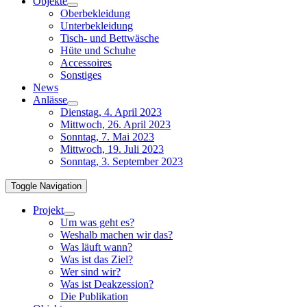
Objekte
Oberbekleidung
Unterbekleidung
Tisch- und Bettwäsche
Hüte und Schuhe
Accessoires
Sonstiges
News
Anlässe
Dienstag, 4. April 2023
Mittwoch, 26. April 2023
Sonntag, 7. Mai 2023
Mittwoch, 19. Juli 2023
Sonntag, 3. September 2023
Toggle Navigation
Projekt
Um was geht es?
Weshalb machen wir das?
Was läuft wann?
Was ist das Ziel?
Wer sind wir?
Was ist Deakzession?
Die Publikation