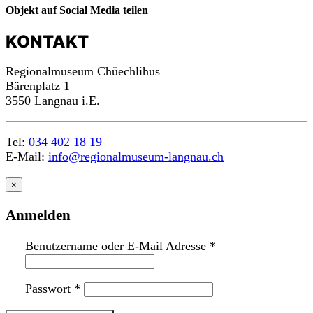
Objekt auf Social Media teilen
KONTAKT
Regionalmuseum Chüechlihus
Bärenplatz 1
3550 Langnau i.E.
Tel:
034 402 18 19
E-Mail:
info@regionalmuseum-langnau.ch
×
Anmelden
Benutzername oder E-Mail Adresse
*
Passwort
*
n
a
c
h
o
b
e