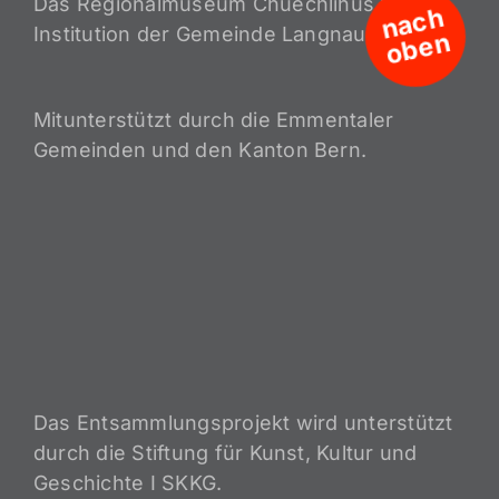
Das Regionalmuseum Chüechlihus ist eine
n
a
c
h
o
b
e
Institution der Gemeinde Langnau i.E.
n
Mitunterstützt durch die Emmentaler
Gemeinden und den Kanton Bern.
Das Entsammlungsprojekt wird unterstützt
durch die Stiftung für Kunst, Kultur und
Geschichte I SKKG.