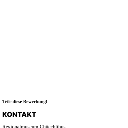
m
a
c
h
mit!
Teile diese Bewerbung!
KONTAKT
Regionalmuseum Chüechlihus