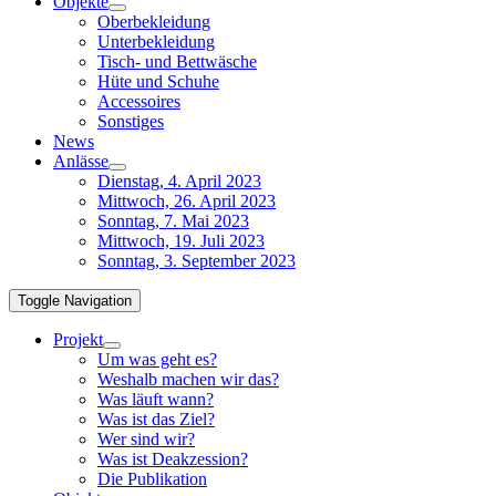
Objekte
Oberbekleidung
Unterbekleidung
Tisch- und Bettwäsche
Hüte und Schuhe
Accessoires
Sonstiges
News
Anlässe
Dienstag, 4. April 2023
Mittwoch, 26. April 2023
Sonntag, 7. Mai 2023
Mittwoch, 19. Juli 2023
Sonntag, 3. September 2023
Toggle Navigation
Projekt
Um was geht es?
Weshalb machen wir das?
Was läuft wann?
Was ist das Ziel?
Wer sind wir?
Was ist Deakzession?
Die Publikation