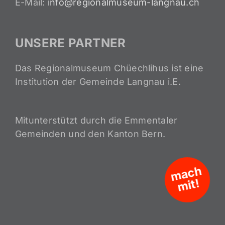
E-Mail:
info@regionalmuseum-langnau.ch
UNSERE PARTNER
Das Regionalmuseum Chüechlihus ist eine
Institution der Gemeinde Langnau i.E.
Mitunterstützt durch die Emmentaler
Gemeinden und den Kanton Bern.
m
a
c
h
mit!