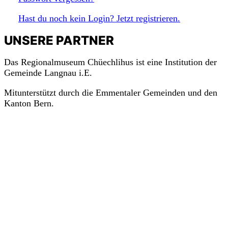
Hast du noch kein Login? Jetzt registrieren.
m
a
c
h
mit!
UNSERE PARTNER
Das Regionalmuseum Chüechlihus ist eine Institution der
Gemeinde Langnau i.E.
Mitunterstützt durch die Emmentaler Gemeinden und den
Kanton Bern.