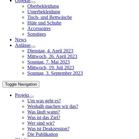
Objekte
Oberbekleidung
Unterbekleidung
Tisch- und Bettwäsche
Hüte und Schuhe
Accessoires
Sonstiges
News
Anlässe
Dienstag, 4. April 2023
Mittwoch, 26. April 2023
Sonntag, 7. Mai 2023
Mittwoch, 19. Juli 2023
Sonntag, 3. September 2023
Toggle Navigation
Projekt
Um was geht es?
Weshalb machen wir das?
Was läuft wann?
Was ist das Ziel?
Wer sind wir?
Was ist Deakzession?
Die Publikation