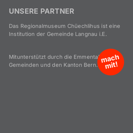
UNSERE PARTNER
Das Regionalmuseum Chüechlihus ist eine
Institution der Gemeinde Langnau i.E.
m
a
c
h
Mitunterstützt durch die Emmentaler
mit!
Gemeinden und den Kanton Bern.