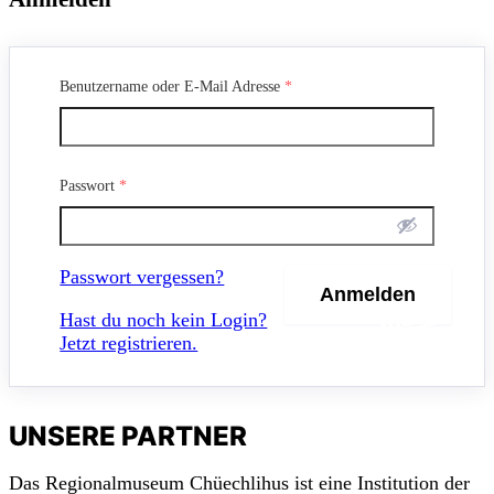
Benutzername oder E-Mail Adresse
*
Passwort
*
Passwort vergessen?
m
a
c
h
Hast du noch kein Login?
mit!
Jetzt registrieren.
UNSERE PARTNER
Das Regionalmuseum Chüechlihus ist eine Institution der