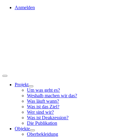
Skip
Anmelden
to
content
Toggle
Navigation
Projekt
Um was geht es?
Weshalb machen wir das?
Was läuft wann?
Was ist das Ziel?
Wer sind wir?
Was ist Deakzession?
Die Publikation
Objekte
Oberbekleidung