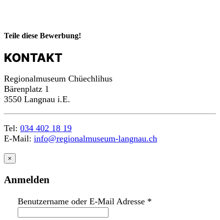
Teile diese Bewerbung!
KONTAKT
m
a
c
h
Regionalmuseum Chüechlihus
mit!
Bärenplatz 1
3550 Langnau i.E.
Tel:
034 402 18 19
E-Mail:
info@regionalmuseum-langnau.ch
×
Anmelden
Benutzername oder E-Mail Adresse
*