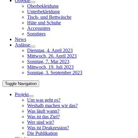
Objekte
Oberbekleidung
Unterbekleidung
Tisch- und Bettwäsche
Hüte und Schuhe
Accessoires
Sonstiges
News
Anlässe
Dienstag, 4. April 2023
Mittwoch, 26. April 2023
Sonntag, 7. Mai 2023
Mittwoch, 19. Juli 2023
Sonntag, 3. September 2023
Toggle Navigation
Projekt
Um was geht es?
Weshalb machen wir das?
Was läuft wann?
Was ist das Ziel?
Wer sind wir?
Was ist Deakzession?
Die Publikation