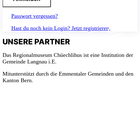
Passwort vergessen?
m
a
c
h
Hast du noch kein Login? Jetzt registrieren.
mit!
UNSERE PARTNER
Das Regionalmuseum Chüechlihus ist eine Institution der
Gemeinde Langnau i.E.
Mitunterstützt durch die Emmentaler Gemeinden und den
Kanton Bern.