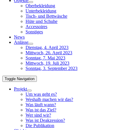
Objekte
Oberbekleidung
Unterbekleidung
Tisch- und Bettwäsche
Hüte und Schuhe
Accessoires
Sonstiges
News
Anlässe
Dienstag, 4. April 2023
Mittwoch, 26. April 2023
Sonntag, 7. Mai 2023
Mittwoch, 19. Juli 2023
Sonntag, 3. September 2023
Toggle Navigation
Projekt
Um was geht es?
Weshalb machen wir das?
Was läuft wann?
Was ist das Ziel?
Wer sind wir?
Was ist Deakzession?
Die Publikation