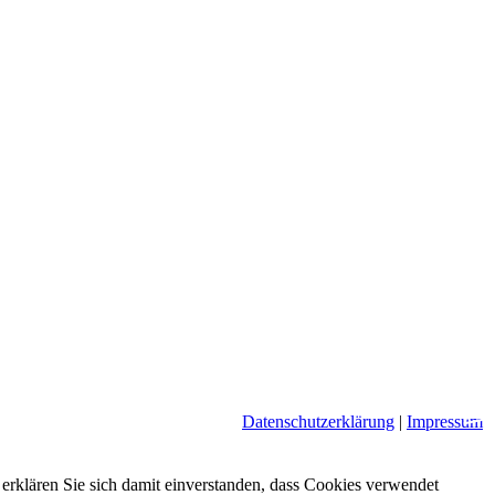
mi
Datenschutzerklärung
|
Impressum
rklären Sie sich damit einverstanden, dass Cookies verwendet