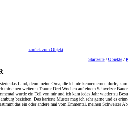
zurück zum Objekt
Startseite
/
Objekte
/
K
R
ssierte das Land, denn meine Oma, die ich nie kennenlernen durfe, kam 
ich mir einen weiteren Traum: Drei Wochen auf einem Schweizer Bauern
mmental wurde ein Teil von mir und ich kam jedes Jahr wieder zu Bes
amburg beziehen. Das karierte Muster mag ich sehr gerne und es erin
bestimmt das ein oder andere mal vom Emmental, meinen Schweizer Ab