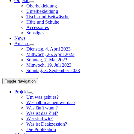
Objekte
Oberbekleidung
Unterbekleidung
Tisch- und Bettwäsche
Hüte und Schuhe
Accessoires
Sonstiges
News
Anlässe
Dienstag, 4. April 2023
Mittwoch, 26. April 2023
Sonntag, 7. Mai 2023
Mittwoch, 19. Juli 2023
Sonntag, 3. September 2023
Toggle Navigation
Projekt
Um was geht es?
Weshalb machen wir das?
Was läuft wann?
Was ist das Ziel?
Wer sind wir?
Was ist Deakzession?
Die Publikation