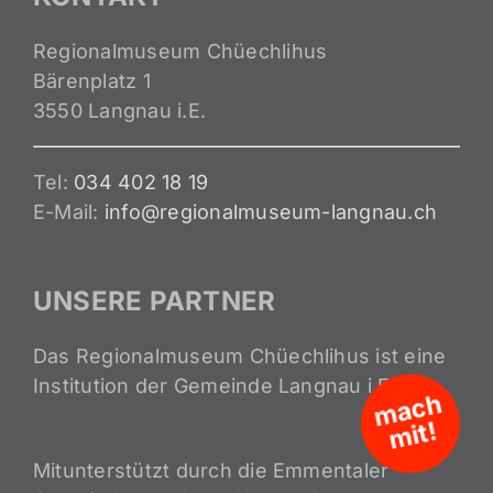
Regionalmuseum Chüechlihus
Bärenplatz 1
3550 Langnau i.E.
Tel:
034 402 18 19
E-Mail:
info@regionalmuseum-langnau.ch
UNSERE PARTNER
Das Regionalmuseum Chüechlihus ist eine
Institution der Gemeinde Langnau i.E.
m
a
c
h
mit!
Mitunterstützt durch die Emmentaler