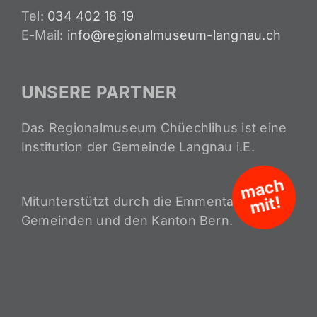
Tel:
034 402 18 19
E-Mail:
info@regionalmuseum-langnau.ch
UNSERE PARTNER
Das Regionalmuseum Chüechlihus ist eine
Institution der Gemeinde Langnau i.E.
m
a
c
h
mit!
Mitunterstützt durch die Emmentaler
Gemeinden und den Kanton Bern.