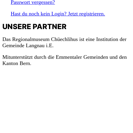
Passwort vergessen?
Hast du noch kein Login? Jetzt registrieren.
m
a
c
h
mit!
UNSERE PARTNER
Das Regionalmuseum Chüechlihus ist eine Institution der
Gemeinde Langnau i.E.
Mitunterstützt durch die Emmentaler Gemeinden und den
Kanton Bern.