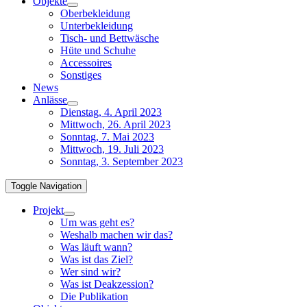
Objekte
Oberbekleidung
Unterbekleidung
Tisch- und Bettwäsche
Hüte und Schuhe
Accessoires
Sonstiges
News
Anlässe
Dienstag, 4. April 2023
Mittwoch, 26. April 2023
Sonntag, 7. Mai 2023
Mittwoch, 19. Juli 2023
Sonntag, 3. September 2023
Toggle Navigation
Projekt
Um was geht es?
Weshalb machen wir das?
Was läuft wann?
Was ist das Ziel?
Wer sind wir?
Was ist Deakzession?
Die Publikation