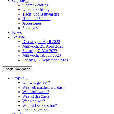
Objekte
Oberbekleidung
Unterbekleidung
Tisch- und Bettwäsche
Hüte und Schuhe
Accessoires
Sonstiges
News
Anlässe
Dienstag, 4. April 2023
Mittwoch, 26. April 2023
Sonntag, 7. Mai 2023
Mittwoch, 19. Juli 2023
Sonntag, 3. September 2023
Toggle Navigation
Projekt
Um was geht es?
Weshalb machen wir das?
Was läuft wann?
Was ist das Ziel?
Wer sind wir?
Was ist Deakzession?
Die Publikation