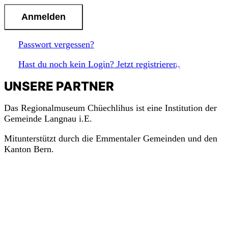
Passwort vergessen?
m
a
c
h
Hast du noch kein Login? Jetzt registrieren.
mit!
UNSERE PARTNER
Das Regionalmuseum Chüechlihus ist eine Institution der
Gemeinde Langnau i.E.
Mitunterstützt durch die Emmentaler Gemeinden und den
Kanton Bern.