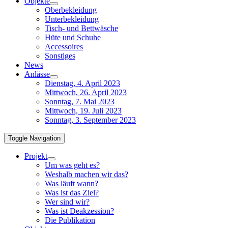
Objekte
Oberbekleidung
Unterbekleidung
Tisch- und Bettwäsche
Hüte und Schuhe
Accessoires
Sonstiges
News
Anlässe
Dienstag, 4. April 2023
Mittwoch, 26. April 2023
Sonntag, 7. Mai 2023
Mittwoch, 19. Juli 2023
Sonntag, 3. September 2023
Toggle Navigation
Projekt
Um was geht es?
Weshalb machen wir das?
Was läuft wann?
Was ist das Ziel?
Wer sind wir?
Was ist Deakzession?
Die Publikation