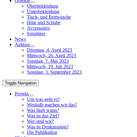
Objekte
Oberbekleidung
Unterbekleidung
Tisch- und Bettwäsche
Hüte und Schuhe
Accessoires
Sonstiges
News
Anlässe
Dienstag, 4. April 2023
Mittwoch, 26. April 2023
Sonntag, 7. Mai 2023
Mittwoch, 19. Juli 2023
Sonntag, 3. September 2023
Toggle Navigation
Projekt
Um was geht es?
Weshalb machen wir das?
Was läuft wann?
Was ist das Ziel?
Wer sind wir?
Was ist Deakzession?
Die Publikation