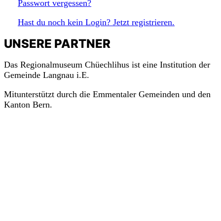
Passwort vergessen?
Hast du noch kein Login? Jetzt registrieren.
m
a
c
h
mit!
UNSERE PARTNER
Das Regionalmuseum Chüechlihus ist eine Institution der
Gemeinde Langnau i.E.
Mitunterstützt durch die Emmentaler Gemeinden und den
Kanton Bern.