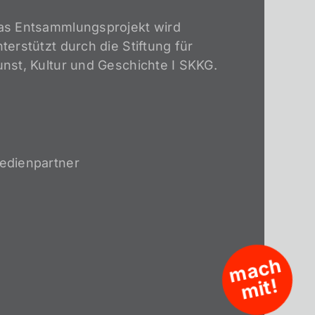
as Entsammlungsprojekt wird
terstützt durch die Stiftung für
unst, Kultur und Geschichte I SKKG.
edienpartner
m
a
c
h
mi
t!