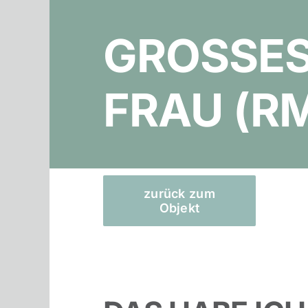
GROSSES
FRAU (R
zurück zum
Objekt