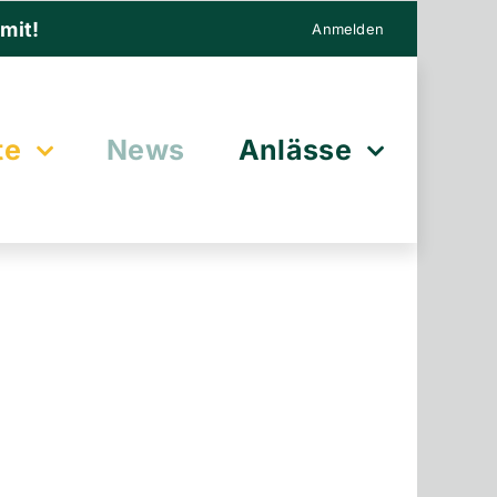
mit!
Anmelden
te
News
Anlässe