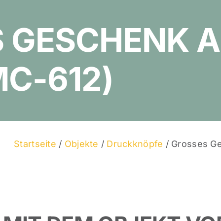
 GESCHENK A
MC-612)
Startseite
/
Objekte
/
Druckknöpfe
/ Grosses G