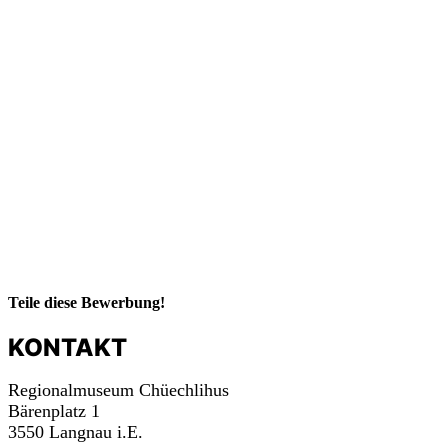
m
a
c
h
mit!
Teile diese Bewerbung!
KONTAKT
Regionalmuseum Chüechlihus
Bärenplatz 1
3550 Langnau i.E.