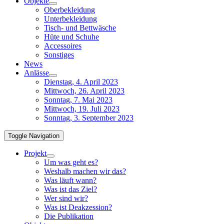
Objekte
Oberbekleidung
Unterbekleidung
Tisch- und Bettwäsche
Hüte und Schuhe
Accessoires
Sonstiges
News
Anlässe
Dienstag, 4. April 2023
Mittwoch, 26. April 2023
Sonntag, 7. Mai 2023
Mittwoch, 19. Juli 2023
Sonntag, 3. September 2023
Toggle Navigation
Projekt
Um was geht es?
Weshalb machen wir das?
Was läuft wann?
Was ist das Ziel?
Wer sind wir?
Was ist Deakzession?
Die Publikation