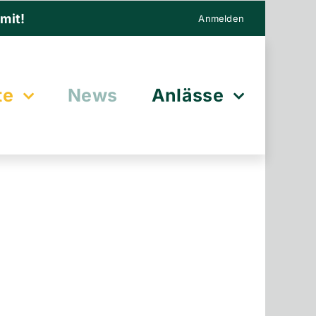
mit!
Anmelden
te
News
Anlässe