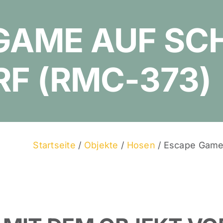
GAME AUF SC
F (RMC-373)
Startseite
/
Objekte
/
Hosen
/ Escape Game