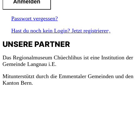
Passwort vergessen?
m
a
c
h
Hast du noch kein Login? Jetzt registrieren.
mit!
UNSERE PARTNER
Das Regionalmuseum Chüechlihus ist eine Institution der
Gemeinde Langnau i.E.
Mitunterstützt durch die Emmentaler Gemeinden und den
Kanton Bern.