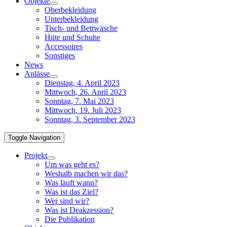
Objekte
Oberbekleidung
Unterbekleidung
Tisch- und Bettwäsche
Hüte und Schuhe
Accessoires
Sonstiges
News
Anlässe
Dienstag, 4. April 2023
Mittwoch, 26. April 2023
Sonntag, 7. Mai 2023
Mittwoch, 19. Juli 2023
Sonntag, 3. September 2023
Toggle Navigation
Projekt
Um was geht es?
Weshalb machen wir das?
Was läuft wann?
Was ist das Ziel?
Wer sind wir?
Was ist Deakzession?
Die Publikation