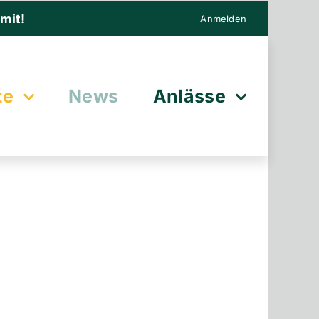
mit!
Anmelden
te
News
Anlässe