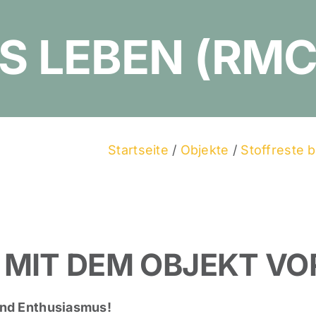
S LEBEN (RMC
Startseite
/
Objekte
/
Stoffreste 
 MIT DEM OBJEKT VO
und Enthusiasmus!