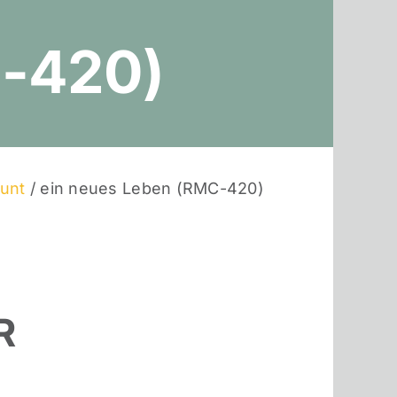
-420)
bunt
/ ein neues Leben (RMC-420)
R