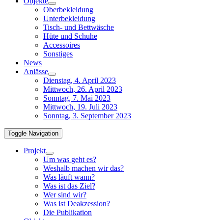
Objekte
Oberbekleidung
Unterbekleidung
Tisch- und Bettwäsche
Hüte und Schuhe
Accessoires
Sonstiges
News
Anlässe
Dienstag, 4. April 2023
Mittwoch, 26. April 2023
Sonntag, 7. Mai 2023
Mittwoch, 19. Juli 2023
Sonntag, 3. September 2023
Toggle Navigation
Projekt
Um was geht es?
Weshalb machen wir das?
Was läuft wann?
Was ist das Ziel?
Wer sind wir?
Was ist Deakzession?
Die Publikation