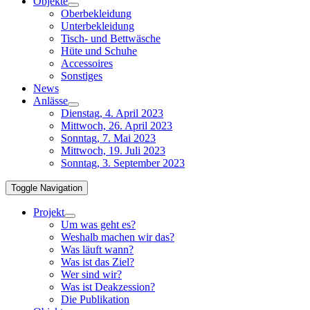
Objekte
Oberbekleidung
Unterbekleidung
Tisch- und Bettwäsche
Hüte und Schuhe
Accessoires
Sonstiges
News
Anlässe
Dienstag, 4. April 2023
Mittwoch, 26. April 2023
Sonntag, 7. Mai 2023
Mittwoch, 19. Juli 2023
Sonntag, 3. September 2023
Toggle Navigation
Projekt
Um was geht es?
Weshalb machen wir das?
Was läuft wann?
Was ist das Ziel?
Wer sind wir?
Was ist Deakzession?
Die Publikation