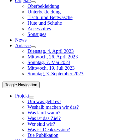
Objekte
Oberbekleidung
Unterbekleidung
Tisch- und Bettwäsche
Hüte und Schuhe
Accessoires
Sonstiges
News
Anlässe
Dienstag, 4. April 2023
Mittwoch, 26. April 2023
Sonntag, 7. Mai 2023
Mittwoch, 19. Juli 2023
Sonntag, 3. September 2023
Toggle Navigation
Projekt
Um was geht es?
Weshalb machen wir das?
Was läuft wann?
Was ist das Ziel?
Wer sind wir?
Was ist Deakzession?
Die Publikation