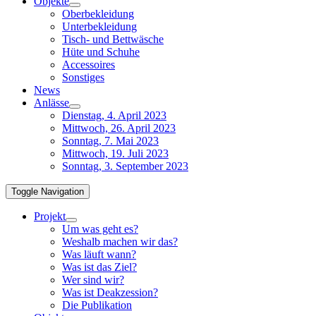
Objekte
Oberbekleidung
Unterbekleidung
Tisch- und Bettwäsche
Hüte und Schuhe
Accessoires
Sonstiges
News
Anlässe
Dienstag, 4. April 2023
Mittwoch, 26. April 2023
Sonntag, 7. Mai 2023
Mittwoch, 19. Juli 2023
Sonntag, 3. September 2023
Toggle Navigation
Projekt
Um was geht es?
Weshalb machen wir das?
Was läuft wann?
Was ist das Ziel?
Wer sind wir?
Was ist Deakzession?
Die Publikation