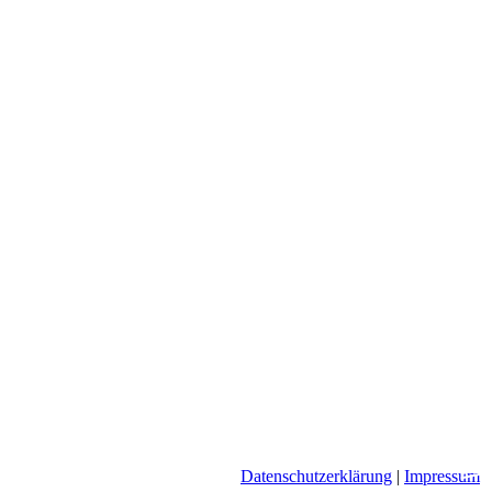
mi
Datenschutzerklärung
|
Impressum