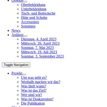
Objekte
Oberbekleidung
Unterbekleidung
Tisch- und Bettwäsche
Hüte und Schuhe
Accessoires
Sonstiges
News
Anlässe
Dienstag, 4. April 2023
Mittwoch, 26. April 2023
Sonntag, 7. Mai 2023
Mittwoch, 19. Juli 2023
Sonntag, 3. September 2023
Toggle Navigation
Projekt
Um was geht es?
Weshalb machen wir das?
Was läuft wann?
Was ist das Ziel?
Wer sind wir?
Was ist Deakzession?
Die Publikation