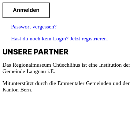
Passwort vergessen?
m
a
c
h
Hast du noch kein Login? Jetzt registrieren.
mit!
UNSERE PARTNER
Das Regionalmuseum Chüechlihus ist eine Institution der
Gemeinde Langnau i.E.
Mitunterstützt durch die Emmentaler Gemeinden und den
Kanton Bern.